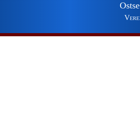
Ostse
Vere