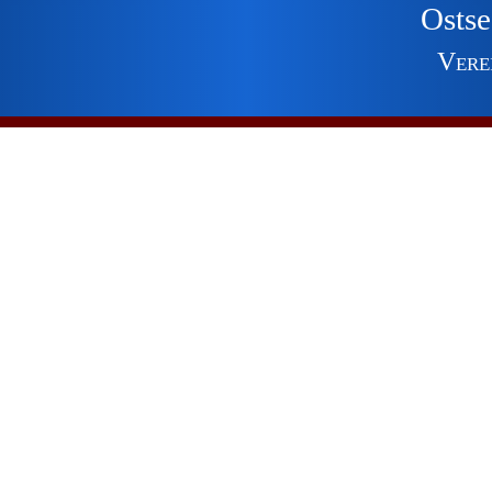
Ostse
Vere