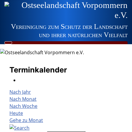
Ostseelandschaft Vorpommern
e.V.
Vereinigung zum Schutz der Landschaft
und ihrer natürlichen Vielfalt
Terminkalender
Nach Jahr
Nach Monat
Nach Woche
Heute
Gehe zu Monat