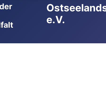
der
Ostseeland
e.V.
falt