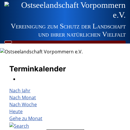
Ostseelandschaft Vorpommern
e.V.
Vereinigung zum Schutz der Landschaft
und ihrer natürlichen Vielfalt
Terminkalender
Nach Jahr
Nach Monat
Nach Woche
Heute
Gehe zu Monat